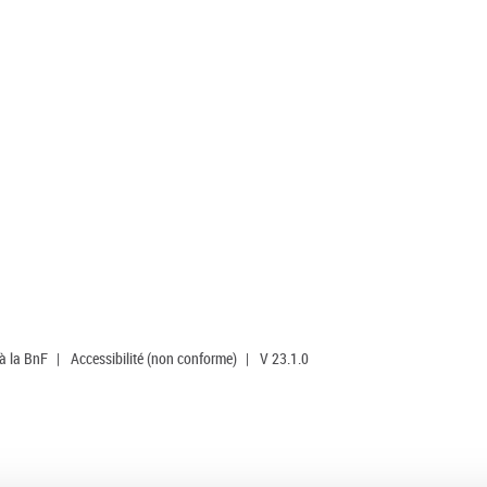
 à la BnF
|
Accessibilité (non conforme)
|
V 23.1.0