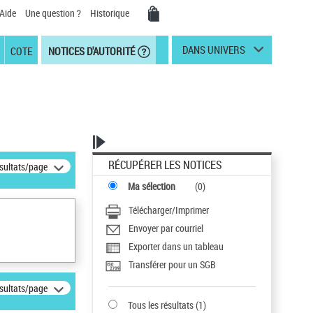
Aide
Une question ?
Historique
DANS UNIVERS
COTE
NOTICES D'AUTORITÉ
RÉCUPÉRER LES NOTICES
ésultats/page
Ma sélection
(
0
)
Télécharger/Imprimer
Envoyer par courriel
Exporter dans un tableau
Transférer pour un SGB
ésultats/page
Tous les résultats
(
1
)