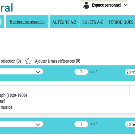
Espace personnel
Recherche avancée
AUTEURS A-Z
SUJETS A-Z
PÉRIODIQUES
(
0
)
 sélection (
0
)
Ajouter à mes références
sur 1
20 r
seph (1829-1906)
uri]
e musical
sur 1
20 r