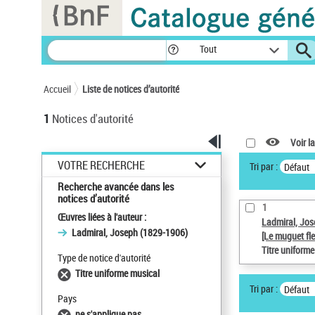
Panneau de gestion des cookies
Tout
Accueil
Liste de notices d’autorité
1
Notices d'autorité
Voir la
VOTRE RECHERCHE
Tri par :
Défaut
Recherche avancée dans les
notices d’autorité
1
Œuvres liées à l'auteur :
Ladmiral, Jo
Ladmiral, Joseph (1829-1906)
[Le muguet fle
Titre uniform
Type de notice d'autorité
Titre uniforme musical
Tri par :
Défaut
Pays
ne s'applique pas