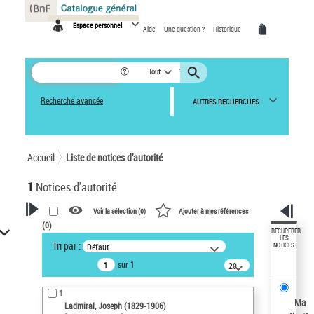
Panneau de gestion des cookies
Espace personnel
Aide
Une question ?
Historique
Tout
Recherche avancée
AUTRES RECHERCHES
Accueil
Liste de notices d’autorité
1
Notices d'autorité
Voir la sélection (
0
)
Ajouter à mes références
(
0
)
VOTRE RECHERCHE
RÉCUPÉRER
LES
Tri par :
Défaut
NOTICES
Recherche avancée dans les
sur 1
notices d’autorité
20
résultats/page
Œuvres liées à l'auteur :
1
Ladmiral, Joseph (1829-1906)
Ma
Ladmiral, Joseph (1829-1906)