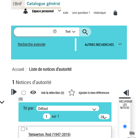
Panneau de gestion des cookies
Espace personnel
Aide
Une question ?
Historique
Tout
Recherche avancée
AUTRES RECHERCHES
Accueil
Liste de notices d’autorité
1
Notices d'autorité
Voir la sélection (
0
)
Ajouter à mes références
(
0
)
VOTRE RECHERCHE
RÉCUPÉRER
LES
Tri par :
Défaut
NOTICES
Recherche avancée dans les
sur 1
notices d’autorité
20
résultats/page
Œuvres liées à l'auteur :
1
Temperton, Rod (1947-2016)
Ma
Temperton, Rod (1947-2016)