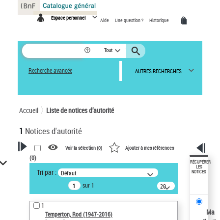
Panneau de gestion des cookies
Espace personnel
Aide
Une question ?
Historique
Tout
Recherche avancée
AUTRES RECHERCHES
Accueil
Liste de notices d’autorité
1
Notices d'autorité
Voir la sélection (
0
)
Ajouter à mes références
(
0
)
VOTRE RECHERCHE
RÉCUPÉRER
LES
Tri par :
Défaut
NOTICES
Recherche avancée dans les
sur 1
notices d’autorité
20
résultats/page
Œuvres liées à l'auteur :
1
Temperton, Rod (1947-2016)
Ma
Temperton, Rod (1947-2016)