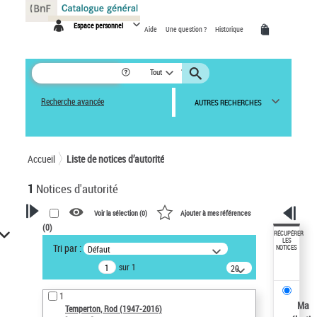
Panneau de gestion des cookies
Espace personnel
Aide
Une question ?
Historique
Tout
Recherche avancée
AUTRES RECHERCHES
Accueil
Liste de notices d’autorité
1
Notices d'autorité
Voir la sélection (
0
)
Ajouter à mes références
(
0
)
VOTRE RECHERCHE
RÉCUPÉRER
LES
Tri par :
Défaut
NOTICES
Recherche avancée dans les
sur 1
notices d’autorité
20
résultats/page
Œuvres liées à l'auteur :
1
Temperton, Rod (1947-2016)
Ma
Temperton, Rod (1947-2016)