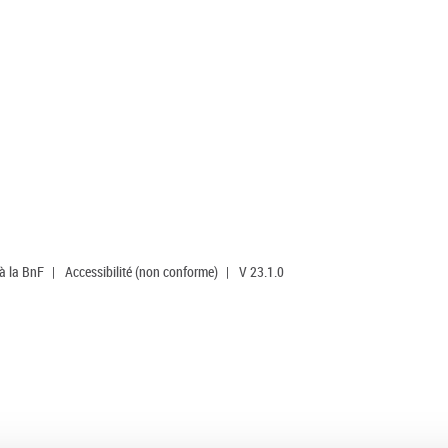
 à la BnF
|
Accessibilité (non conforme)
|
V 23.1.0