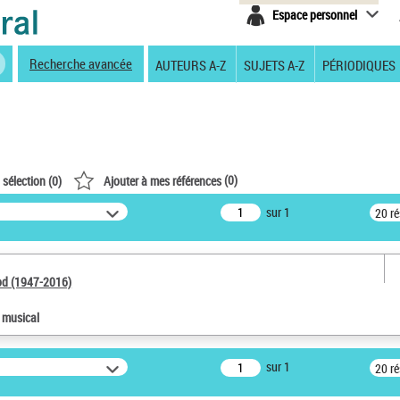
Espace personnel
Recherche avancée
AUTEURS A-Z
SUJETS A-Z
PÉRIODIQUES
(
0
)
 sélection (
0
)
Ajouter à mes références
sur 1
20 r
od (1947-2016)
e musical
sur 1
20 r