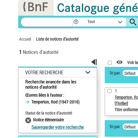
Panneau de gestion des cookies
Tout
Accueil
Liste de notices d’autorité
1
Notices d'autorité
Voir la
VOTRE RECHERCHE
Tri par :
Défaut
Recherche avancée dans les
notices d’autorité
1
Œuvres liées à l'auteur :
Temperton, R
Temperton, Rod (1947-2016)
[Thriller]
Titre uniform
Statut de la notice d’autorité
Notice élémentaire
Tri par :
Défaut
Sauvegarder votre recherche