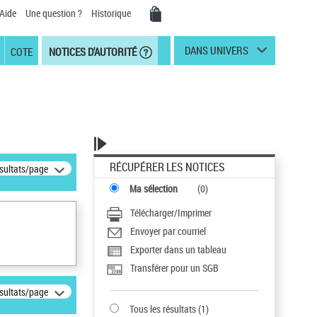
Aide
Une question ?
Historique
DANS UNIVERS
COTE
NOTICES D'AUTORITÉ
RÉCUPÉRER LES NOTICES
ésultats/page
Ma sélection
(
0
)
Télécharger/Imprimer
Envoyer par courriel
Exporter dans un tableau
Transférer pour un SGB
ésultats/page
Tous les résultats
(
1
)