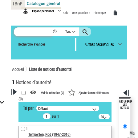
Panneau de gestion des cookies
Espace personnel
Aide
Une question ?
Historique
Tout
Recherche avancée
AUTRES RECHERCHES
Accueil
Liste de notices d’autorité
1
Notices d'autorité
Voir la sélection (
0
)
Ajouter à mes références
(
0
)
VOTRE RECHERCHE
RÉCUPÉRER
LES
Tri par :
Défaut
NOTICES
Recherche avancée dans les
sur 1
notices d’autorité
20
résultats/page
Œuvres liées à l'auteur :
1
Temperton, Rod (1947-2016)
Ma
Temperton, Rod (1947-2016)