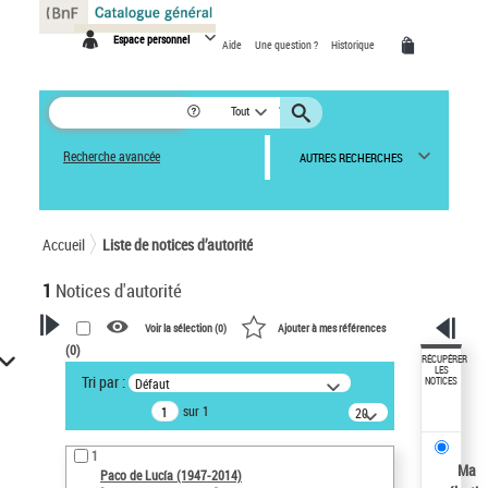
Panneau de gestion des cookies
Espace personnel
Aide
Une question ?
Historique
Tout
Recherche avancée
AUTRES RECHERCHES
Accueil
Liste de notices d’autorité
1
Notices d'autorité
Voir la sélection (
0
)
Ajouter à mes références
(
0
)
VOTRE RECHERCHE
RÉCUPÉRER
LES
Tri par :
Défaut
NOTICES
Recherche avancée dans les
sur 1
notices d’autorité
20
résultats/page
Œuvres liées à l'auteur :
1
Paco de Lucía (1947-2014)
Ma
Paco de Lucía (1947-2014)