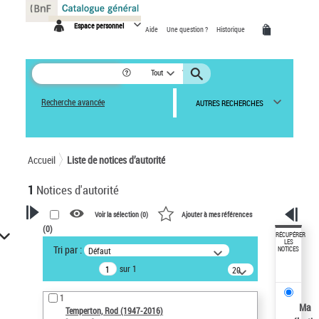
Panneau de gestion des cookies
Espace personnel
Aide
Une question ?
Historique
Tout
Recherche avancée
AUTRES RECHERCHES
Accueil
Liste de notices d’autorité
1
Notices d'autorité
Voir la sélection (
0
)
Ajouter à mes références
(
0
)
VOTRE RECHERCHE
RÉCUPÉRER
LES
Tri par :
Défaut
NOTICES
Recherche avancée dans les
sur 1
notices d’autorité
20
résultats/page
Œuvres liées à l'auteur :
1
Temperton, Rod (1947-2016)
Ma
Temperton, Rod (1947-2016)