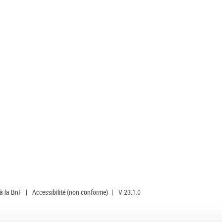
 à la BnF
|
Accessibilité (non conforme)
|
V 23.1.0