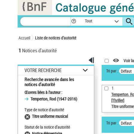
Panneau de gestion des cookies
Tout
Accueil
Liste de notices d’autorité
1
Notices d'autorité
Voir la
VOTRE RECHERCHE
Tri par :
Défaut
Recherche avancée dans les
notices d’autorité
1
Œuvres liées à l'auteur :
Temperton, R
Temperton, Rod (1947-2016)
[Thriller]
Titre uniform
Type de notice d'autorité
Titre uniforme musical
Tri par :
Défaut
Statut de la notice d’autorité
Notice élémentaire