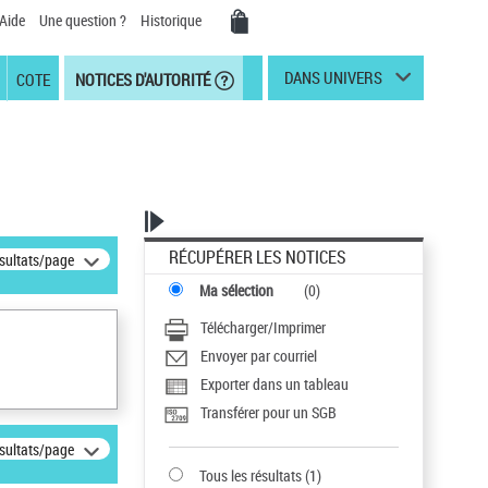
Aide
Une question ?
Historique
DANS UNIVERS
COTE
NOTICES D'AUTORITÉ
RÉCUPÉRER LES NOTICES
ésultats/page
Ma sélection
(
0
)
Télécharger/Imprimer
Envoyer par courriel
Exporter dans un tableau
Transférer pour un SGB
ésultats/page
Tous les résultats
(
1
)