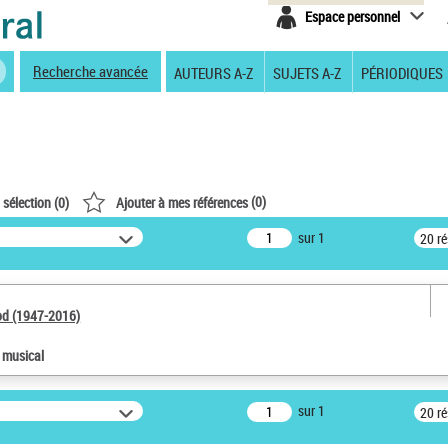
Espace personnel
Recherche avancée
AUTEURS A-Z
SUJETS A-Z
PÉRIODIQUES
(
0
)
 sélection (
0
)
Ajouter à mes références
sur 1
20 r
od (1947-2016)
e musical
sur 1
20 r