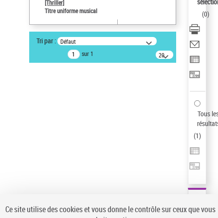
sélectio
[Thriller]
Auteur d’œuvre
Titre uniforme musical
(
0
)
Temperton, Rod (1947-2016)
Pays
Tri par :
Défaut
ne s'applique pas
sur 1
20
résultats/page
Type de notice d'autorité
Œuvre
Sauvegarder votre recherche
AFFINER
Tous le
Type de notice d'autorité
résultat
(
1
)
Œuvre
(1)
Titre uniforme musical
(1)
Statut de la notice d’autorité
Pays
Auteur d’œuvre
Ce site utilise des cookies et vous donne le contrôle sur ceux que vous