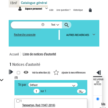
Panneau de gestion des cookies
Espace personnel
Aide
Une question ?
Historique
Tout
Recherche avancée
AUTRES RECHERCHES
Accueil
Liste de notices d’autorité
1
Notices d'autorité
Voir la sélection (
0
)
Ajouter à mes références
(
0
)
VOTRE RECHERCHE
RÉCUPÉRER
LES
Tri par :
Défaut
NOTICES
Recherche avancée dans les
sur 1
notices d’autorité
20
résultats/page
Œuvres liées à l'auteur :
1
Temperton, Rod (1947-2016)
Ma
Temperton, Rod (1947-2016)