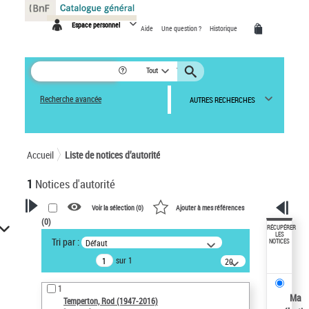
Panneau de gestion des cookies
Espace personnel
Aide
Une question ?
Historique
Tout
Recherche avancée
AUTRES RECHERCHES
Accueil
Liste de notices d’autorité
1
Notices d'autorité
Voir la sélection (
0
)
Ajouter à mes références
(
0
)
VOTRE RECHERCHE
RÉCUPÉRER
LES
Tri par :
Défaut
NOTICES
Recherche avancée dans les
sur 1
notices d’autorité
20
résultats/page
Œuvres liées à l'auteur :
1
Temperton, Rod (1947-2016)
Ma
Temperton, Rod (1947-2016)