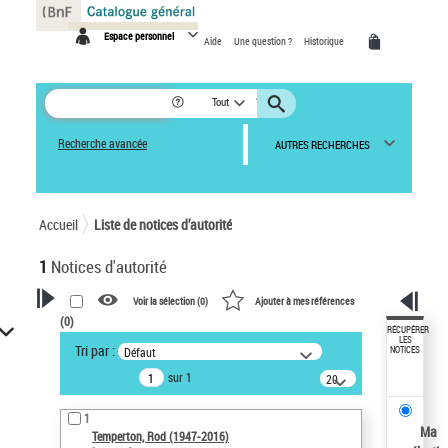
Panneau de gestion des cookies
Espace personnel
Aide
Une question ?
Historique
Tout
Recherche avancée
AUTRES RECHERCHES
Accueil
Liste de notices d’autorité
1
Notices d'autorité
Voir la sélection (
0
)
Ajouter à mes références
(
0
)
VOTRE RECHERCHE
RÉCUPÉRER
LES
Tri par :
Défaut
NOTICES
Recherche avancée dans les
sur 1
notices d’autorité
20
résultats/page
Œuvres liées à l'auteur :
1
Temperton, Rod (1947-2016)
Ma
Temperton, Rod (1947-2016)