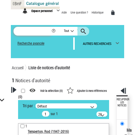
Panneau de gestion des cookies
Espace personnel
Aide
Une question ?
Historique
Tout
Recherche avancée
AUTRES RECHERCHES
Accueil
Liste de notices d’autorité
1
Notices d'autorité
Voir la sélection (
0
)
Ajouter à mes références
(
0
)
VOTRE RECHERCHE
RÉCUPÉRER
LES
Tri par :
Défaut
NOTICES
Recherche avancée dans les
sur 1
notices d’autorité
20
résultats/page
Œuvres liées à l'auteur :
1
Temperton, Rod (1947-2016)
Ma
Temperton, Rod (1947-2016)