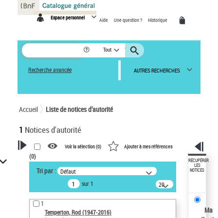
Panneau de gestion des cookies
Espace personnel
Aide
Une question ?
Historique
Tout
Recherche avancée
AUTRES RECHERCHES
Accueil
Liste de notices d’autorité
1
Notices d'autorité
Voir la sélection (
0
)
Ajouter à mes références
(
0
)
VOTRE RECHERCHE
RÉCUPÉRER
LES
Tri par :
Défaut
NOTICES
Recherche avancée dans les
sur 1
notices d’autorité
20
résultats/page
Œuvres liées à l'auteur :
1
Temperton, Rod (1947-2016)
Ma
Temperton, Rod (1947-2016)