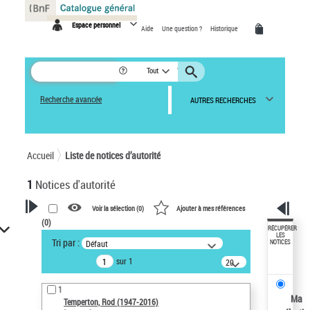
Panneau de gestion des cookies
Espace personnel
Aide
Une question ?
Historique
Tout
Recherche avancée
AUTRES RECHERCHES
Accueil
Liste de notices d’autorité
1
Notices d'autorité
Voir la sélection (
0
)
Ajouter à mes références
(
0
)
VOTRE RECHERCHE
RÉCUPÉRER
LES
Tri par :
Défaut
NOTICES
Recherche avancée dans les
sur 1
notices d’autorité
20
résultats/page
Œuvres liées à l'auteur :
1
Temperton, Rod (1947-2016)
Ma
Temperton, Rod (1947-2016)