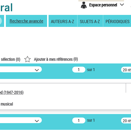
Espace personnel
Recherche avancée
AUTEURS A-Z
SUJETS A-Z
PÉRIODIQUES
(
0
)
 sélection (
0
)
Ajouter à mes références
sur 1
20 r
od (1947-2016)
e musical
sur 1
20 r