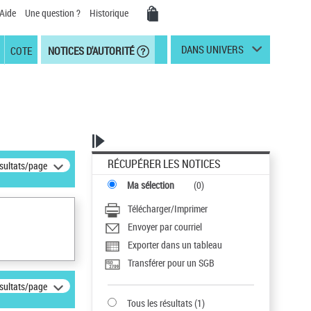
Aide
Une question ?
Historique
DANS UNIVERS
COTE
NOTICES D'AUTORITÉ
RÉCUPÉRER LES NOTICES
ésultats/page
Ma sélection
(
0
)
Télécharger/Imprimer
Envoyer par courriel
Exporter dans un tableau
Transférer pour un SGB
ésultats/page
Tous les résultats
(
1
)