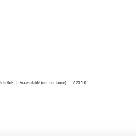
 à la BnF
|
Accessibilité (non conforme)
|
V 23.1.0