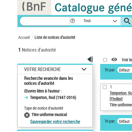
Panneau de gestion des cookies
Tout
Accueil
Liste de notices d’autorité
1
Notices d'autorité
Voir la
VOTRE RECHERCHE
Tri par :
Défaut
Recherche avancée dans les
notices d’autorité
1
Œuvres liées à l'auteur :
Temperton, R
Temperton, Rod (1947-2016)
[Thriller]
Titre uniform
Type de notice d'autorité
Titre uniforme musical
Tri par :
Défaut
Sauvegarder votre recherche