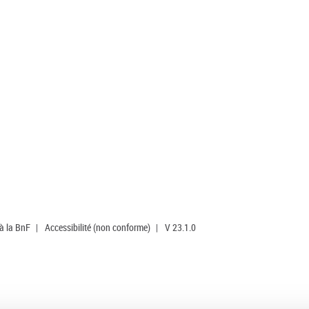
 à la BnF
|
Accessibilité (non conforme)
|
V 23.1.0