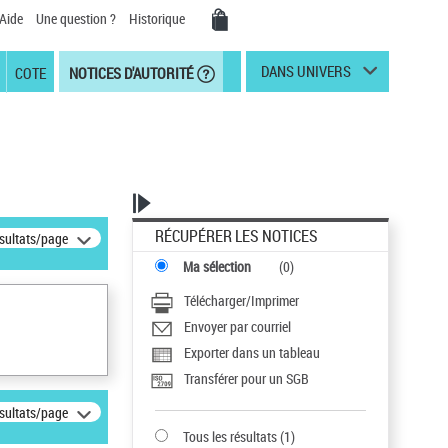
Aide
Une question ?
Historique
DANS UNIVERS
COTE
NOTICES D'AUTORITÉ
RÉCUPÉRER LES NOTICES
ésultats/page
Ma sélection
(
0
)
Télécharger/Imprimer
Envoyer par courriel
Exporter dans un tableau
Transférer pour un SGB
ésultats/page
Tous les résultats
(
1
)