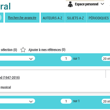
Espace personnel
Recherche avancée
AUTEURS A-Z
SUJETS A-Z
PÉRIODIQUES
(
0
)
 sélection (
0
)
Ajouter à mes références
sur 1
20 r
od (1947-2016)
e musical
sur 1
20 r