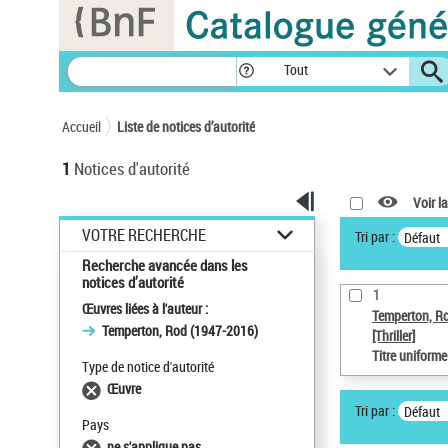
Panneau de gestion des cookies
Tout
Accueil
Liste de notices d’autorité
1
Notices d'autorité
Voir la
VOTRE RECHERCHE
Tri par :
Défaut
Recherche avancée dans les
notices d’autorité
1
Œuvres liées à l'auteur :
Temperton, R
Temperton, Rod (1947-2016)
[Thriller]
Titre uniform
Type de notice d'autorité
Œuvre
Tri par :
Défaut
Pays
ne s'applique pas