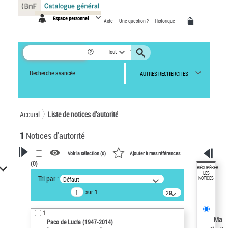
Panneau de gestion des cookies
Espace personnel
Aide
Une question ?
Historique
Tout
Recherche avancée
AUTRES RECHERCHES
Accueil
Liste de notices d’autorité
1
Notices d'autorité
Voir la sélection (
0
)
Ajouter à mes références
(
0
)
VOTRE RECHERCHE
RÉCUPÉRER
LES
Tri par :
Défaut
NOTICES
Recherche avancée dans les
sur 1
notices d’autorité
20
résultats/page
Œuvres liées à l'auteur :
1
Paco de Lucía (1947-2014)
Ma
Paco de Lucía (1947-2014)