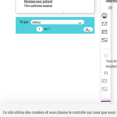
sélectio
[Musique pour guitare]
Type de notice d'autorité
Titre uniforme musical
(
0
)
Titre uniforme musical
Pays
Tri par :
Défaut
ne s'applique pas
sur 1
20
Sauvegarder votre recherche
résultats/page
AFFINER
Type de notice d'autorité
Œuvre
(1)
Tous le
Titre uniforme musical
(1)
résultat
(
1
)
Statut de la notice d’autorité
Pays
Auteur d’œuvre
Ce site utilise des cookies et vous donne le contrôle sur ceux que vous