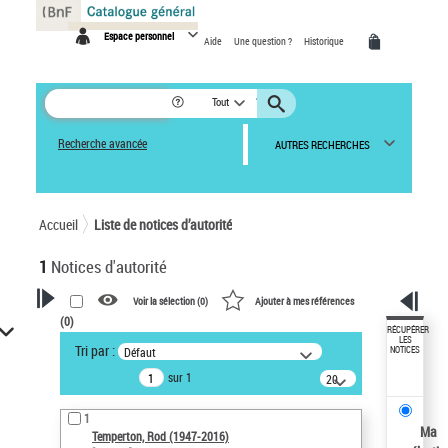
Panneau de gestion des cookies
Espace personnel
Aide
Une question ?
Historique
Tout
Recherche avancée
AUTRES RECHERCHES
Accueil
Liste de notices d’autorité
1
Notices d'autorité
Voir la sélection (
0
)
Ajouter à mes références
(
0
)
VOTRE RECHERCHE
RÉCUPÉRER
LES
Tri par :
Défaut
NOTICES
Recherche avancée dans les
sur 1
notices d’autorité
20
résultats/page
Œuvres liées à l'auteur :
1
Temperton, Rod (1947-2016)
Ma
Temperton, Rod (1947-2016)