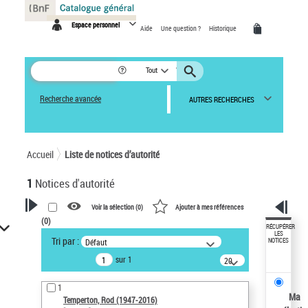
Panneau de gestion des cookies
Espace personnel
Aide
Une question ?
Historique
Tout
Recherche avancée
AUTRES RECHERCHES
Accueil
Liste de notices d’autorité
1
Notices d'autorité
Voir la sélection (
0
)
Ajouter à mes références
(
0
)
VOTRE RECHERCHE
RÉCUPÉRER
LES
Tri par :
Défaut
NOTICES
Recherche avancée dans les
sur 1
notices d’autorité
20
résultats/page
Œuvres liées à l'auteur :
1
Temperton, Rod (1947-2016)
Ma
Temperton, Rod (1947-2016)