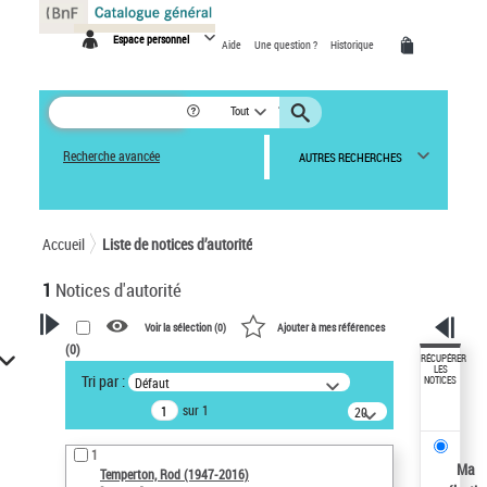
Panneau de gestion des cookies
Espace personnel
Aide
Une question ?
Historique
Tout
Recherche avancée
AUTRES RECHERCHES
Accueil
Liste de notices d’autorité
1
Notices d'autorité
Voir la sélection (
0
)
Ajouter à mes références
(
0
)
VOTRE RECHERCHE
RÉCUPÉRER
LES
Tri par :
Défaut
NOTICES
Recherche avancée dans les
sur 1
notices d’autorité
20
résultats/page
Œuvres liées à l'auteur :
1
Temperton, Rod (1947-2016)
Ma
Temperton, Rod (1947-2016)