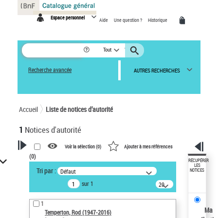
Panneau de gestion des cookies
Espace personnel
Aide
Une question ?
Historique
Tout
Recherche avancée
AUTRES RECHERCHES
Accueil
Liste de notices d’autorité
1
Notices d'autorité
Voir la sélection (
0
)
Ajouter à mes références
(
0
)
VOTRE RECHERCHE
RÉCUPÉRER
LES
Tri par :
Défaut
NOTICES
Recherche avancée dans les
sur 1
notices d’autorité
20
résultats/page
Œuvres liées à l'auteur :
1
Temperton, Rod (1947-2016)
Ma
Temperton, Rod (1947-2016)