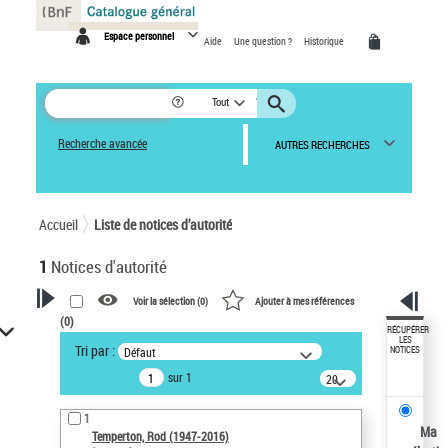
Panneau de gestion des cookies
Espace personnel
Aide
Une question ?
Historique
Tout
Recherche avancée
AUTRES RECHERCHES
Accueil
Liste de notices d’autorité
1
Notices d'autorité
Voir la sélection (
0
)
Ajouter à mes références
(
0
)
VOTRE RECHERCHE
RÉCUPÉRER
LES
Tri par :
Défaut
NOTICES
Recherche avancée dans les
sur 1
notices d’autorité
20
résultats/page
Œuvres liées à l'auteur :
1
Temperton, Rod (1947-2016)
Ma
Temperton, Rod (1947-2016)