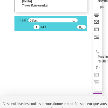
sélectio
[Thriller]
Auteur d’œuvre
Titre uniforme musical
(
0
)
Temperton, Rod (1947-2016)
Pays
Tri par :
Défaut
ne s'applique pas
sur 1
20
résultats/page
Statut de la notice d’autorité
Notice élémentaire
Sauvegarder votre recherche
AFFINER
Tous le
Type de notice d'autorité
résultat
(
1
)
Œuvre
(1)
Titre uniforme musical
(1)
Statut de la notice d’autorité
Pays
Auteur d’œuvre
Ce site utilise des cookies et vous donne le contrôle sur ceux que vous