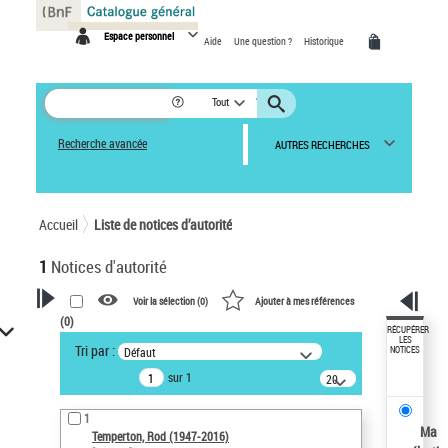
Panneau de gestion des cookies
Espace personnel
Aide
Une question ?
Historique
Tout
Recherche avancée
AUTRES RECHERCHES
Accueil
Liste de notices d’autorité
1
Notices d'autorité
Voir la sélection (
0
)
Ajouter à mes références
(
0
)
VOTRE RECHERCHE
RÉCUPÉRER
LES
Tri par :
Défaut
NOTICES
Recherche avancée dans les
sur 1
notices d’autorité
20
résultats/page
Œuvres liées à l'auteur :
1
Temperton, Rod (1947-2016)
Ma
Temperton, Rod (1947-2016)