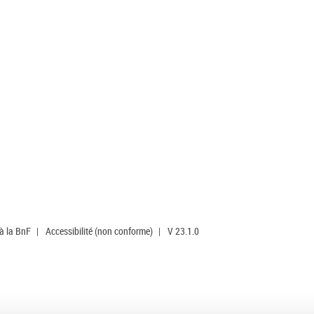
 à la BnF
|
Accessibilité (non conforme)
|
V 23.1.0