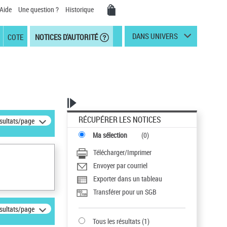
Aide
Une question ?
Historique
DANS UNIVERS
COTE
NOTICES D'AUTORITÉ
RÉCUPÉRER LES NOTICES
ésultats/page
Ma sélection
(
0
)
Télécharger/Imprimer
Envoyer par courriel
Exporter dans un tableau
Transférer pour un SGB
ésultats/page
Tous les résultats
(
1
)