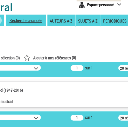
Espace personnel
Recherche avancée
AUTEURS A-Z
SUJETS A-Z
PÉRIODIQUES
(
0
)
 sélection (
0
)
Ajouter à mes références
sur 1
20 r
od (1947-2016)
e musical
sur 1
20 r