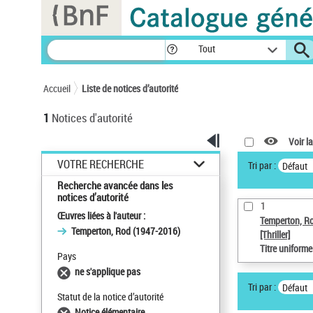
Panneau de gestion des cookies
Tout
Accueil
Liste de notices d’autorité
1
Notices d'autorité
Voir la
VOTRE RECHERCHE
Tri par :
Défaut
Recherche avancée dans les
notices d’autorité
1
Œuvres liées à l'auteur :
Temperton, R
Temperton, Rod (1947-2016)
[Thriller]
Titre uniform
Pays
ne s'applique pas
Tri par :
Défaut
Statut de la notice d’autorité
Notice élémentaire