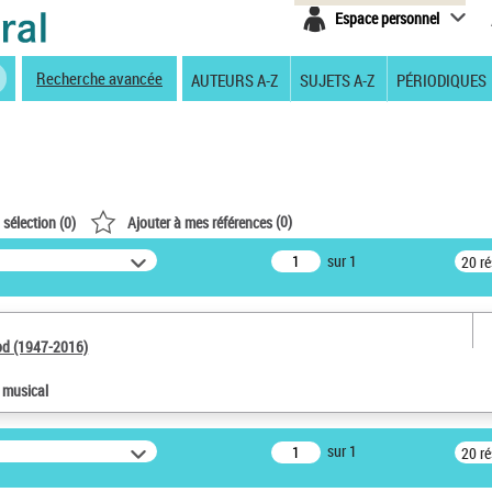
Espace personnel
Recherche avancée
AUTEURS A-Z
SUJETS A-Z
PÉRIODIQUES
(
0
)
 sélection (
0
)
Ajouter à mes références
sur 1
20 r
od (1947-2016)
e musical
sur 1
20 r