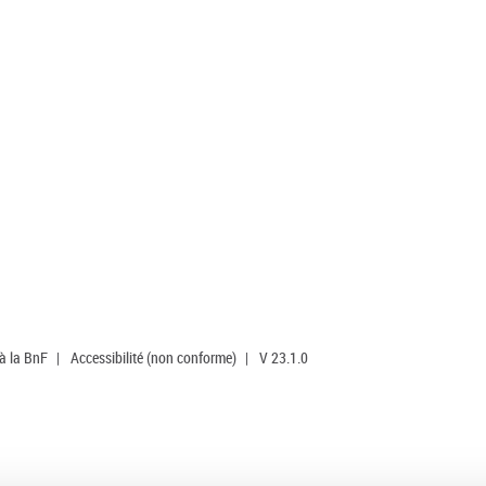
 à la BnF
|
Accessibilité (non conforme)
|
V 23.1.0