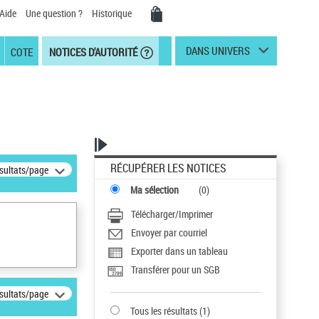
Aide
Une question ?
Historique
DANS UNIVERS
COTE
NOTICES D'AUTORITÉ
RÉCUPÉRER LES NOTICES
ésultats/page
Ma sélection
(
0
)
Télécharger/Imprimer
Envoyer par courriel
Exporter dans un tableau
Transférer pour un SGB
ésultats/page
Tous les résultats
(
1
)