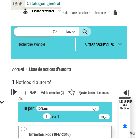
Panneau de gestion des cookies
Espace personnel
Aide
Une question ?
Historique
Tout
Recherche avancée
AUTRES RECHERCHES
Accueil
Liste de notices d’autorité
1
Notices d'autorité
Voir la sélection (
0
)
Ajouter à mes références
(
0
)
VOTRE RECHERCHE
RÉCUPÉRER
LES
Tri par :
Défaut
NOTICES
Recherche avancée dans les
sur 1
notices d’autorité
20
résultats/page
Œuvres liées à l'auteur :
1
Temperton, Rod (1947-2016)
Ma
Temperton, Rod (1947-2016)