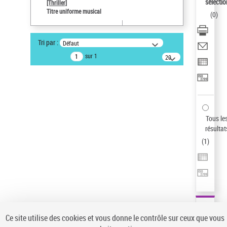
sélectio
[Thriller]
Pays
Titre uniforme musical
(
0
)
ne s'applique pas
Sauvegarder votre recherche
Tri par :
Défaut
AFFINER
sur 1
20
résultats/page
Type de notice d'autorité
Œuvre
(1)
Titre uniforme musical
(1)
Statut de la notice d’autorité
Tous le
résultat
Pays
(
1
)
Auteur d’œuvre
Ce site utilise des cookies et vous donne le contrôle sur ceux que vous