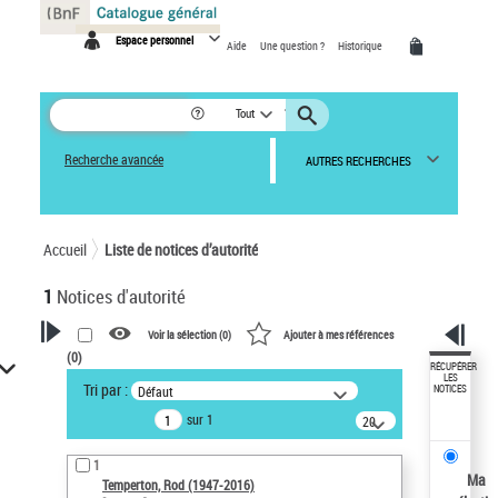
Panneau de gestion des cookies
Espace personnel
Aide
Une question ?
Historique
Tout
Recherche avancée
AUTRES RECHERCHES
Accueil
Liste de notices d’autorité
1
Notices d'autorité
Voir la sélection (
0
)
Ajouter à mes références
(
0
)
VOTRE RECHERCHE
RÉCUPÉRER
LES
Tri par :
Défaut
NOTICES
Recherche avancée dans les
sur 1
notices d’autorité
20
résultats/page
Œuvres liées à l'auteur :
1
Temperton, Rod (1947-2016)
Ma
Temperton, Rod (1947-2016)