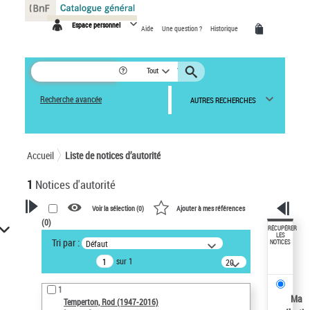
Panneau de gestion des cookies
Espace personnel
Aide
Une question ?
Historique
Tout
Recherche avancée
AUTRES RECHERCHES
Accueil
Liste de notices d’autorité
1
Notices d'autorité
Voir la sélection (
0
)
Ajouter à mes références
(
0
)
VOTRE RECHERCHE
RÉCUPÉRER
LES
Tri par :
Défaut
NOTICES
Recherche avancée dans les
sur 1
notices d’autorité
20
résultats/page
Œuvres liées à l'auteur :
1
Temperton, Rod (1947-2016)
Ma
Temperton, Rod (1947-2016)