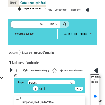
Panneau de gestion des cookies
Espace personnel
Aide
Une question ?
Historique
Tout
Recherche avancée
AUTRES RECHERCHES
Accueil
Liste de notices d’autorité
1
Notices d'autorité
Voir la sélection (
0
)
Ajouter à mes références
(
0
)
VOTRE RECHERCHE
RÉCUPÉRER
LES
Tri par :
Défaut
NOTICES
Recherche avancée dans les
sur 1
notices d’autorité
20
résultats/page
Œuvres liées à l'auteur :
1
Temperton, Rod (1947-2016)
Ma
Temperton, Rod (1947-2016)