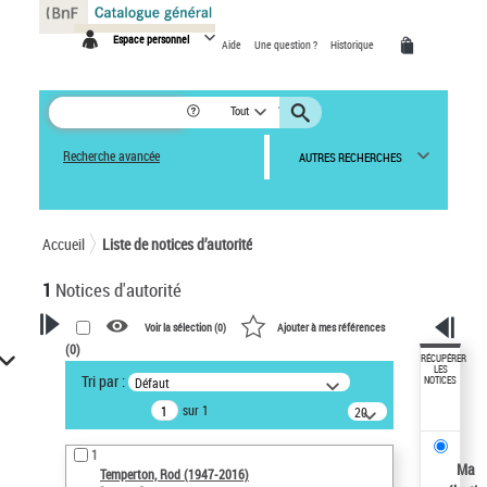
Panneau de gestion des cookies
Espace personnel
Aide
Une question ?
Historique
Tout
Recherche avancée
AUTRES RECHERCHES
Accueil
Liste de notices d’autorité
1
Notices d'autorité
Voir la sélection (
0
)
Ajouter à mes références
(
0
)
VOTRE RECHERCHE
RÉCUPÉRER
LES
Tri par :
Défaut
NOTICES
Recherche avancée dans les
sur 1
notices d’autorité
20
résultats/page
Œuvres liées à l'auteur :
1
Temperton, Rod (1947-2016)
Ma
Temperton, Rod (1947-2016)