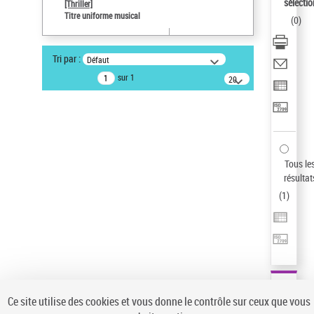
Sauvegarder votre recherche
sélectio
[Thriller]
Titre uniforme musical
(
0
)
AFFINER
Type de notice d'autorité
Tri par :
Défaut
Œuvre
(1)
sur 1
20
résultats/page
Titre uniforme musical
(1)
Statut de la notice d’autorité
Pays
Auteur d’œuvre
Tous le
résultat
(
1
)
Ce site utilise des cookies et vous donne le contrôle sur ceux que vous