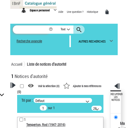
Panneau de gestion des cookies
Espace personnel
Aide
Une question ?
Historique
Tout
Recherche avancée
AUTRES RECHERCHES
Accueil
Liste de notices d’autorité
1
Notices d'autorité
Voir la sélection (
0
)
Ajouter à mes références
(
0
)
VOTRE RECHERCHE
RÉCUPÉRER
LES
Tri par :
Défaut
NOTICES
Recherche avancée dans les
sur 1
notices d’autorité
20
résultats/page
Œuvres liées à l'auteur :
1
Temperton, Rod (1947-2016)
Ma
Temperton, Rod (1947-2016)