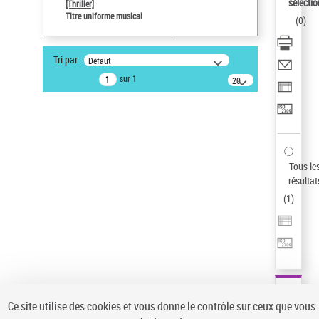
sélectio
[Thriller]
Type de notice d'autorité
Titre uniforme musical
(
0
)
Œuvre
Sauvegarder votre recherche
Tri par :
Défaut
AFFINER
sur 1
20
résultats/page
Type de notice d'autorité
Œuvre
(1)
Titre uniforme musical
(1)
Statut de la notice d’autorité
Tous le
résultat
Pays
(
1
)
Auteur d’œuvre
Ce site utilise des cookies et vous donne le contrôle sur ceux que vous