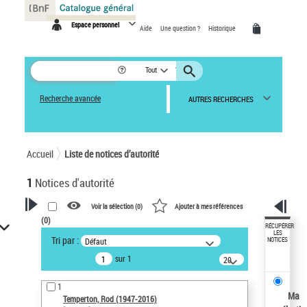
Panneau de gestion des cookies
Espace personnel
Aide
Une question ?
Historique
Tout
Recherche avancée
AUTRES RECHERCHES
Accueil
Liste de notices d’autorité
1
Notices d'autorité
Voir la sélection (
0
)
Ajouter à mes références
(
0
)
VOTRE RECHERCHE
RÉCUPÉRER
LES
Tri par :
Défaut
NOTICES
Recherche avancée dans les
sur 1
notices d’autorité
20
résultats/page
Œuvres liées à l'auteur :
1
Temperton, Rod (1947-2016)
Ma
Temperton, Rod (1947-2016)