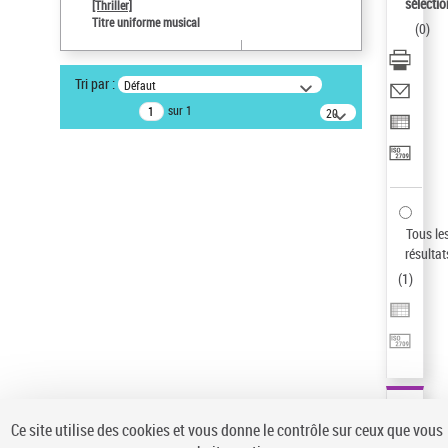
Sauvegarder votre recherche
sélectio
[Thriller]
Titre uniforme musical
(
0
)
AFFINER
Type de notice d'autorité
Tri par :
Défaut
Œuvre
(1)
sur 1
20
résultats/page
Titre uniforme musical
(1)
Statut de la notice d’autorité
Pays
Auteur d’œuvre
Tous le
résultat
(
1
)
Ce site utilise des cookies et vous donne le contrôle sur ceux que vous