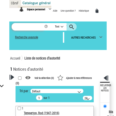
Panneau de gestion des cookies
Espace personnel
Aide
Une question ?
Historique
Tout
Recherche avancée
AUTRES RECHERCHES
Accueil
Liste de notices d’autorité
1
Notices d'autorité
Voir la sélection (
0
)
Ajouter à mes références
(
0
)
VOTRE RECHERCHE
RÉCUPÉRER
LES
Tri par :
Défaut
NOTICES
Recherche avancée dans les
sur 1
notices d’autorité
20
résultats/page
Œuvres liées à l'auteur :
1
Temperton, Rod (1947-2016)
Ma
Temperton, Rod (1947-2016)