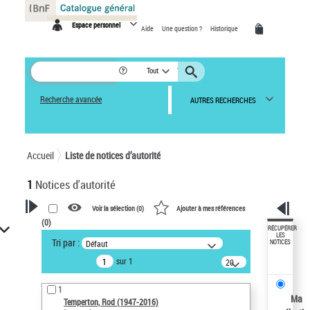
Panneau de gestion des cookies
Espace personnel
Aide
Une question ?
Historique
Tout
Recherche avancée
AUTRES RECHERCHES
Accueil
Liste de notices d’autorité
1
Notices d'autorité
Voir la sélection (
0
)
Ajouter à mes références
(
0
)
VOTRE RECHERCHE
RÉCUPÉRER
LES
Tri par :
Défaut
NOTICES
Recherche avancée dans les
sur 1
notices d’autorité
20
résultats/page
Œuvres liées à l'auteur :
1
Temperton, Rod (1947-2016)
Ma
Temperton, Rod (1947-2016)