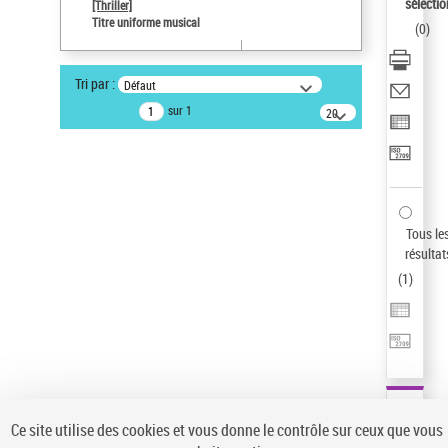
sélectio
[Thriller]
Pays
Titre uniforme musical
(
0
)
ne s'applique pas
Type de notice d'autorité
Tri par :
Défaut
Titre uniforme musical
sur 1
20
résultats/page
Statut de la notice d’autorité
Notice élémentaire
Sauvegarder votre recherche
AFFINER
Tous le
Type de notice d'autorité
résultat
(
1
)
Œuvre
(1)
Titre uniforme musical
(1)
Statut de la notice d’autorité
Pays
Auteur d’œuvre
Ce site utilise des cookies et vous donne le contrôle sur ceux que vous