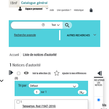
Panneau de gestion des cookies
Espace personnel
Aide
Une question ?
Historique
Tout
Recherche avancée
AUTRES RECHERCHES
Accueil
Liste de notices d’autorité
1
Notices d'autorité
Voir la sélection (
0
)
Ajouter à mes références
(
0
)
VOTRE RECHERCHE
RÉCUPÉRER
LES
Tri par :
Défaut
NOTICES
Recherche avancée dans les
sur 1
notices d’autorité
20
résultats/page
Œuvres liées à l'auteur :
1
Temperton, Rod (1947-2016)
Ma
Temperton, Rod (1947-2016)