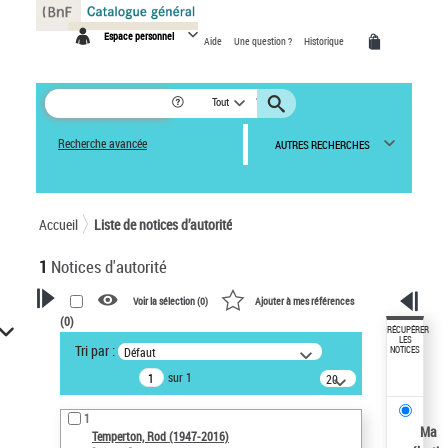
Panneau de gestion des cookies
Espace personnel
Aide
Une question ?
Historique
Tout
Recherche avancée
AUTRES RECHERCHES
Accueil
Liste de notices d’autorité
1
Notices d'autorité
Voir la sélection (
0
)
Ajouter à mes références
(
0
)
VOTRE RECHERCHE
RÉCUPÉRER
LES
Tri par :
Défaut
NOTICES
Recherche avancée dans les
sur 1
notices d’autorité
20
résultats/page
Œuvres liées à l'auteur :
1
Temperton, Rod (1947-2016)
Ma
Temperton, Rod (1947-2016)