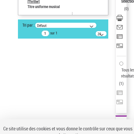
sélectio
[Thriller]
Pays
Titre uniforme musical
(
0
)
ne s'applique pas
Sauvegarder votre recherche
Tri par :
Défaut
AFFINER
sur 1
20
résultats/page
Type de notice d'autorité
Œuvre
(1)
Titre uniforme musical
(1)
Statut de la notice d’autorité
Tous le
résultat
Pays
(
1
)
Auteur d’œuvre
Ce site utilise des cookies et vous donne le contrôle sur ceux que vous