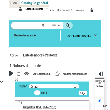
Panneau de gestion des cookies
Espace personnel
Aide
Une question ?
Historique
Tout
Recherche avancée
AUTRES RECHERCHES
Accueil
Liste de notices d’autorité
1
Notices d'autorité
Voir la sélection (
0
)
Ajouter à mes références
(
0
)
VOTRE RECHERCHE
RÉCUPÉRER
LES
Tri par :
Défaut
NOTICES
Recherche avancée dans les
sur 1
notices d’autorité
20
résultats/page
Œuvres liées à l'auteur :
1
Temperton, Rod (1947-2016)
Ma
Temperton, Rod (1947-2016)