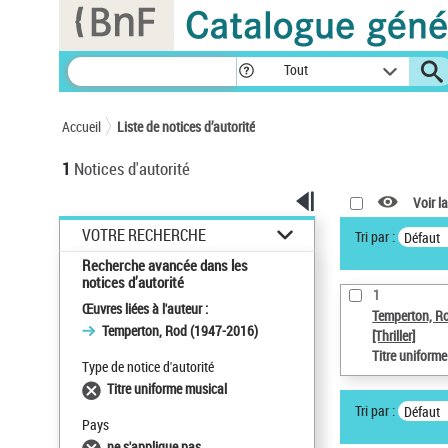
Panneau de gestion des cookies
Tout
Accueil
Liste de notices d’autorité
1
Notices d'autorité
Voir la
VOTRE RECHERCHE
Tri par :
Défaut
Recherche avancée dans les
notices d’autorité
1
Œuvres liées à l'auteur :
Temperton, R
Temperton, Rod (1947-2016)
[Thriller]
Titre uniform
Type de notice d'autorité
Titre uniforme musical
Tri par :
Défaut
Pays
ne s'applique pas