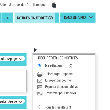
Aide
Une question ?
Historique
DANS UNIVERS
COTE
NOTICES D'AUTORITÉ
RÉCUPÉRER LES NOTICES
ésultats/page
Ma sélection
(
0
)
Télécharger/Imprimer
Envoyer par courriel
Exporter dans un tableau
Transférer pour un SGB
ésultats/page
Tous les résultats
(
1
)