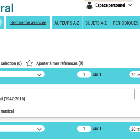
Espace personnel
Recherche avancée
AUTEURS A-Z
SUJETS A-Z
PÉRIODIQUES
(
0
)
 sélection (
0
)
Ajouter à mes références
sur 1
20 r
od (1947-2016)
e musical
sur 1
20 r