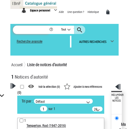
Panneau de gestion des cookies
Espace personnel
Aide
Une question ?
Historique
Tout
Recherche avancée
AUTRES RECHERCHES
Accueil
Liste de notices d’autorité
1
Notices d'autorité
Voir la sélection (
0
)
Ajouter à mes références
(
0
)
VOTRE RECHERCHE
RÉCUPÉRER
LES
Tri par :
Défaut
NOTICES
Recherche avancée dans les
sur 1
notices d’autorité
20
résultats/page
Œuvres liées à l'auteur :
1
Temperton, Rod (1947-2016)
Ma
Temperton, Rod (1947-2016)