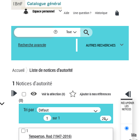
Panneau de gestion des cookies
Espace personnel
Aide
Une question ?
Historique
Tout
Recherche avancée
AUTRES RECHERCHES
Accueil
Liste de notices d’autorité
1
Notices d'autorité
Voir la sélection (
0
)
Ajouter à mes références
(
0
)
VOTRE RECHERCHE
RÉCUPÉRER
LES
Tri par :
Défaut
NOTICES
Recherche avancée dans les
sur 1
notices d’autorité
20
résultats/page
Œuvres liées à l'auteur :
1
Temperton, Rod (1947-2016)
Ma
Temperton, Rod (1947-2016)