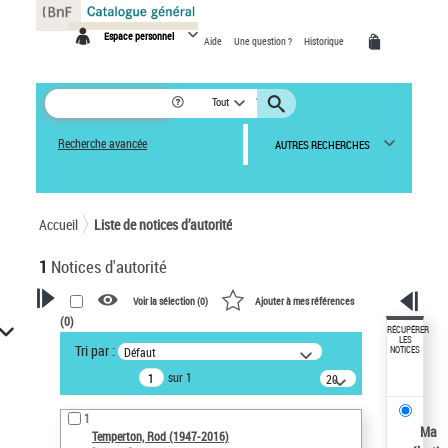
Panneau de gestion des cookies
Espace personnel
Aide
Une question ?
Historique
Tout
Recherche avancée
AUTRES RECHERCHES
Accueil
Liste de notices d’autorité
1
Notices d'autorité
Voir la sélection (
0
)
Ajouter à mes références
(
0
)
VOTRE RECHERCHE
RÉCUPÉRER
LES
Tri par :
Défaut
NOTICES
Recherche avancée dans les
sur 1
notices d’autorité
20
résultats/page
Œuvres liées à l'auteur :
1
Temperton, Rod (1947-2016)
Ma
Temperton, Rod (1947-2016)