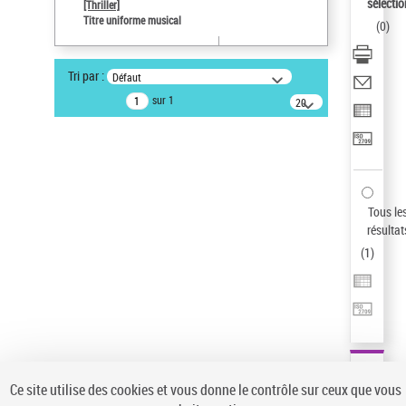
sélectio
[Thriller]
Auteur d’œuvre
Titre uniforme musical
(
0
)
Temperton, Rod (1947-2016)
Sauvegarder votre recherche
Tri par :
Défaut
AFFINER
sur 1
20
résultats/page
Type de notice d'autorité
Œuvre
(1)
Titre uniforme musical
(1)
Statut de la notice d’autorité
Tous le
résultat
Pays
(
1
)
Auteur d’œuvre
Ce site utilise des cookies et vous donne le contrôle sur ceux que vous