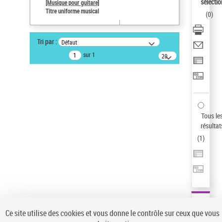
sélectio
[Musique pour guitare]
Type de notice d'autorité
Titre uniforme musical
(
0
)
Œuvre
Pays
Tri par :
Défaut
ne s'applique pas
sur 1
20
Sauvegarder votre recherche
résultats/page
AFFINER
Type de notice d'autorité
Œuvre
(1)
Tous le
Titre uniforme musical
(1)
résultat
(
1
)
Statut de la notice d’autorité
Pays
Auteur d’œuvre
Ce site utilise des cookies et vous donne le contrôle sur ceux que vous