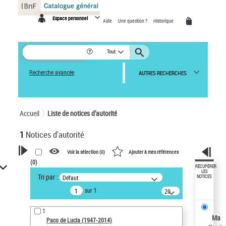
Panneau de gestion des cookies
Espace personnel
Aide
Une question ?
Historique
Tout
Recherche avancée
AUTRES RECHERCHES
Accueil
Liste de notices d’autorité
1
Notices d'autorité
Voir la sélection (
0
)
Ajouter à mes références
(
0
)
VOTRE RECHERCHE
RÉCUPÉRER
LES
Tri par :
Défaut
NOTICES
Recherche avancée dans les
sur 1
notices d’autorité
20
résultats/page
Œuvres liées à l'auteur :
1
Paco de Lucía (1947-2014)
Ma
Paco de Lucía (1947-2014)