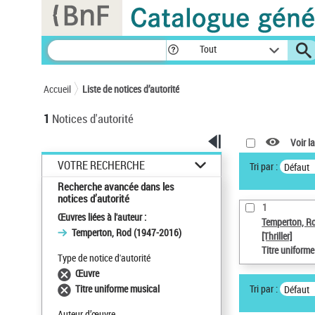
Panneau de gestion des cookies
Tout
Accueil
Liste de notices d’autorité
1
Notices d'autorité
Voir la
VOTRE RECHERCHE
Tri par :
Défaut
Recherche avancée dans les
notices d’autorité
1
Œuvres liées à l'auteur :
Temperton, R
Temperton, Rod (1947-2016)
[Thriller]
Titre uniform
Type de notice d'autorité
Œuvre
Tri par :
Titre uniforme musical
Défaut
Auteur d’œuvre