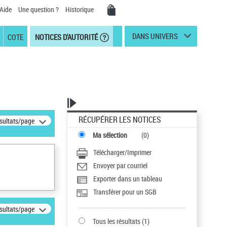
Aide
Une question ?
Historique
DANS UNIVERS
COTE
NOTICES D'AUTORITÉ
RÉCUPÉRER LES NOTICES
ésultats/page
Ma sélection
(
0
)
Télécharger/Imprimer
Envoyer par courriel
Exporter dans un tableau
Transférer pour un SGB
ésultats/page
Tous les résultats
(
1
)