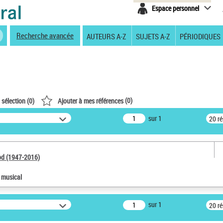
Espace personnel
Recherche avancée
AUTEURS A-Z
SUJETS A-Z
PÉRIODIQUES
(
0
)
 sélection (
0
)
Ajouter à mes références
sur 1
20 r
od (1947-2016)
e musical
sur 1
20 r