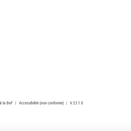
 à la BnF
|
Accessibilité (non conforme)
|
V 23.1.0