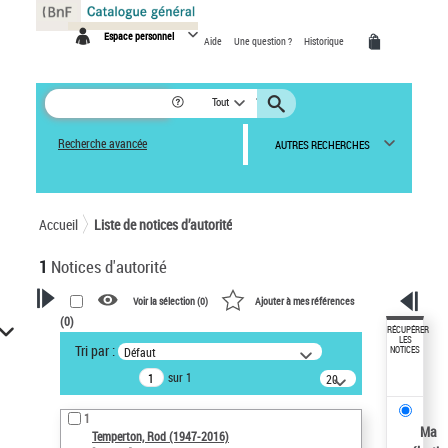
Panneau de gestion des cookies
Espace personnel
Aide
Une question ?
Historique
Tout
Recherche avancée
AUTRES RECHERCHES
Accueil
Liste de notices d’autorité
1
Notices d'autorité
Voir la sélection (
0
)
Ajouter à mes références
(
0
)
VOTRE RECHERCHE
RÉCUPÉRER
LES
Tri par :
Défaut
NOTICES
Recherche avancée dans les
sur 1
notices d’autorité
20
résultats/page
Œuvres liées à l'auteur :
1
Temperton, Rod (1947-2016)
Ma
Temperton, Rod (1947-2016)