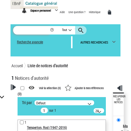
Panneau de gestion des cookies
Espace personnel
Aide
Une question ?
Historique
Tout
Recherche avancée
AUTRES RECHERCHES
Accueil
Liste de notices d’autorité
1
Notices d'autorité
Voir la sélection (
0
)
Ajouter à mes références
(
0
)
VOTRE RECHERCHE
RÉCUPÉRER
LES
Tri par :
Défaut
NOTICES
Recherche avancée dans les
sur 1
notices d’autorité
20
résultats/page
Œuvres liées à l'auteur :
1
Temperton, Rod (1947-2016)
Ma
Temperton, Rod (1947-2016)