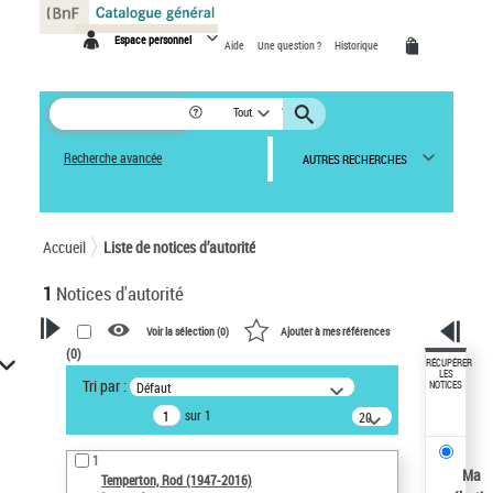
Panneau de gestion des cookies
Espace personnel
Aide
Une question ?
Historique
Tout
Recherche avancée
AUTRES RECHERCHES
Accueil
Liste de notices d’autorité
1
Notices d'autorité
Voir la sélection (
0
)
Ajouter à mes références
(
0
)
VOTRE RECHERCHE
RÉCUPÉRER
LES
Tri par :
Défaut
NOTICES
Recherche avancée dans les
sur 1
notices d’autorité
20
résultats/page
Œuvres liées à l'auteur :
1
Temperton, Rod (1947-2016)
Ma
Temperton, Rod (1947-2016)