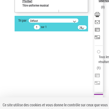
sélectio
[Thriller]
Auteur d’œuvre
Titre uniforme musical
(
0
)
Temperton, Rod (1947-2016)
Pays
Tri par :
Défaut
ne s'applique pas
sur 1
20
résultats/page
Statut de la notice d’autorité
Notice élémentaire
Type de notice d'autorité
Titre uniforme musical
Sauvegarder votre recherche
Tous le
résultat
AFFINER
(
1
)
Type de notice d'autorité
Œuvre
(1)
Titre uniforme musical
(1)
Statut de la notice d’autorité
Ce site utilise des cookies et vous donne le contrôle sur ceux que vous
Pays