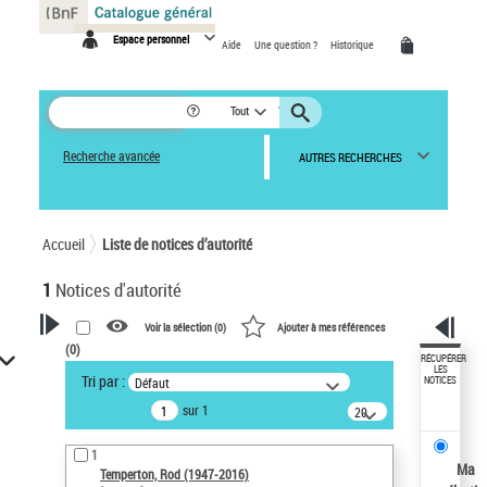
Panneau de gestion des cookies
Espace personnel
Aide
Une question ?
Historique
Tout
Recherche avancée
AUTRES RECHERCHES
Accueil
Liste de notices d’autorité
1
Notices d'autorité
Voir la sélection (
0
)
Ajouter à mes références
(
0
)
VOTRE RECHERCHE
RÉCUPÉRER
LES
Tri par :
Défaut
NOTICES
Recherche avancée dans les
sur 1
notices d’autorité
20
résultats/page
Œuvres liées à l'auteur :
1
Temperton, Rod (1947-2016)
Ma
Temperton, Rod (1947-2016)