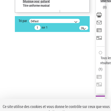
sélectio
[Musique pour guitare]
Type de notice d'autorité
Titre uniforme musical
(
0
)
Œuvre
Statut de la notice d’autorité
Tri par :
Défaut
Notice élémentaire
sur 1
20
Sauvegarder votre recherche
résultats/page
AFFINER
Type de notice d'autorité
Œuvre
(1)
Tous le
Titre uniforme musical
(1)
résultat
(
1
)
Statut de la notice d’autorité
Pays
Auteur d’œuvre
Ce site utilise des cookies et vous donne le contrôle sur ceux que vous